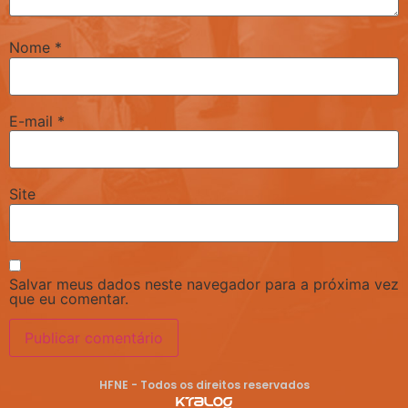
Nome
*
E-mail
*
Site
Salvar meus dados neste navegador para a próxima vez
que eu comentar.
HFNE - Todos os direitos reservados